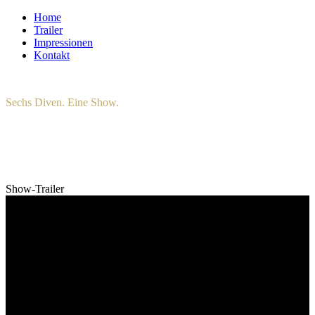
Home
Trailer
Impressionen
Kontakt
Sechs Diven. Eine Show.
Erleben Sie sechs internationale Gesangsstars aus Musical und Oper,
vereint in einem einzigartigen Showprogramm.
Show-Trailer